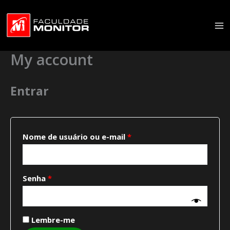
Ir
para
o
conteúdo
My account
Entrar
Obrigatório
Nome de usuário ou e-mail
*
Obrigatório
Senha
*
Lembre-me