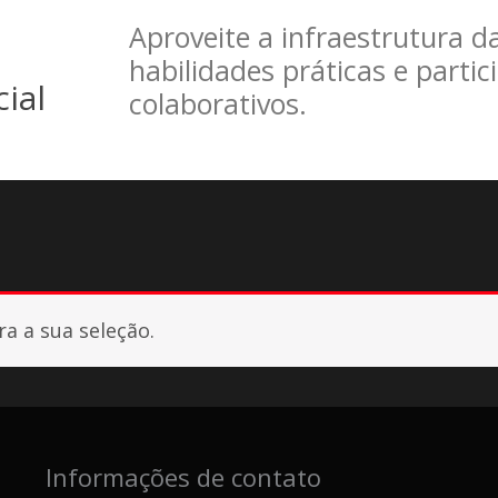
Aproveite a infraestrutura da
habilidades práticas e partic
ial
colaborativos.
a a sua seleção.
Informações de contato